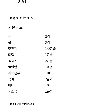
2.5L
Ingredients
기본 재료
쌀
2컵
물
2컵
맛간장
1/2큰술
미림
1큰술
식용유
2큰술
백명란
100g
시오콘부
10g
쪽파
2줄기
버터
10g
깨소금
1큰술
Instructions