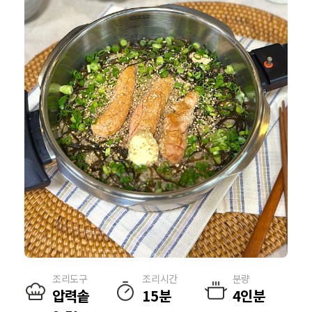
조리도구
조리시간
분량
압력솥
15분
4인분