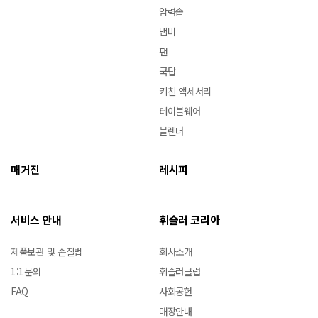
압력솥
냄비
팬
쿡탑
키친 액세서리
테이블웨어
블렌더
매거진
레시피
서비스 안내
휘슬러 코리아
제품보관 및 손질법
회사소개
1:1문의
휘슬러클럽
FAQ
사회공헌
매장안내