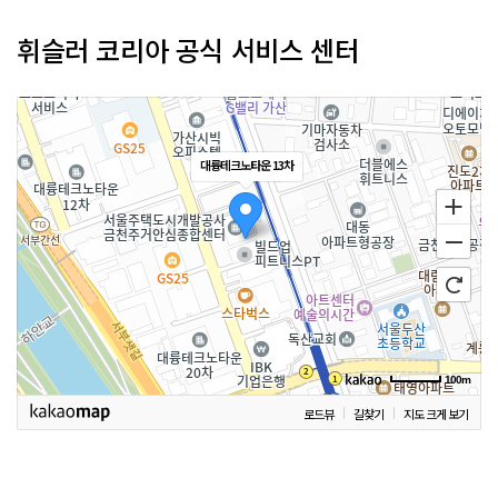
휘슬러 코리아 공식 서비스 센터
대륭테크노타운 13차
100m
로드뷰
길찾기
지도 크게 보기