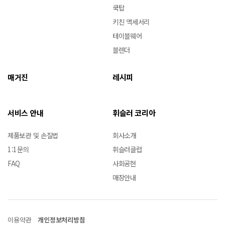
쿡탑
키친 액세서리
테이블웨어
블렌더
매거진
레시피
서비스 안내
휘슬러 코리아
제품보관 및 손질법
회사소개
1:1문의
휘슬러클럽
FAQ
사회공헌
매장안내
이용약관
개인정보처리방침