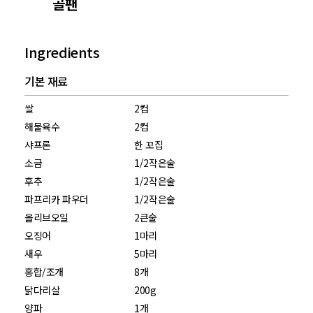
골팬
Ingredients
기본 재료
쌀
2컵
해물육수
2컵
샤프론
한 꼬집
소금
1/2작은술
후추
1/2작은술
파프리카 파우더
1/2작은술
올리브오일
2큰술
오징어
1마리
새우
5마리
홍합/조개
8개
닭다리살
200g
양파
1개