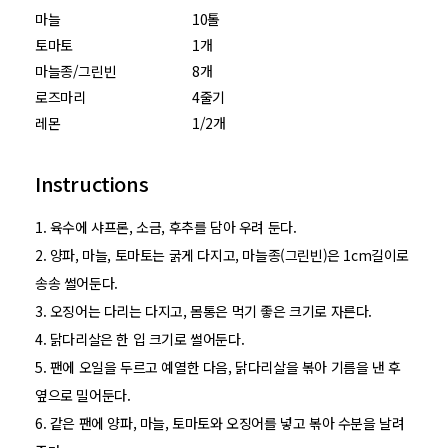
마늘
10톨
토마토
1개
마늘종/그린빈
8개
로즈마리
4줄기
레몬
1/2개
Instructions
1. 육수에 샤프론, 소금, 후추를 담아 우려 둔다.
2. 양파, 마늘, 토마토는 굵게 다지고, 마늘종(그린빈)은 1cm길이로
송송 썰어둔다.
3. 오징어는 다리는 다지고, 몸통은 먹기 좋은 크기로 자른다.
4. 닭다리살은 한 입 크기로 썰어둔다.
5. 팬에 오일을 두르고 예열한 다음, 닭다리살을 볶아 기름을 낸 후
옆으로 밀어둔다.
6. 같은 팬에 양파, 마늘, 토마토와 오징어를 넣고 볶아 수분을 날려