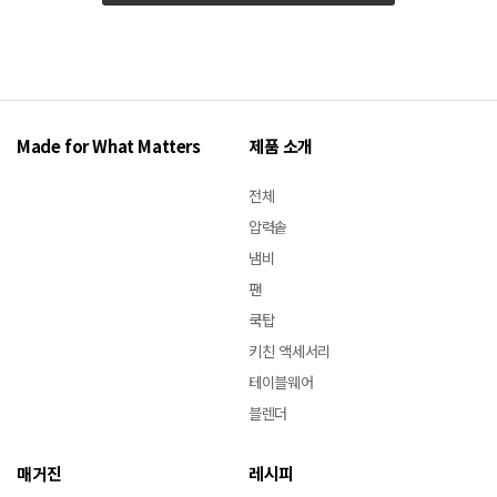
Made for What Matters
제품 소개
전체
압력솥
냄비
팬
쿡탑
키친 액세서리
테이블웨어
블렌더
매거진
레시피