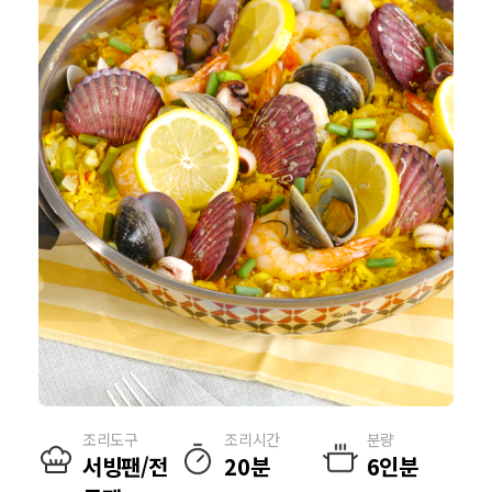
조리도구
조리시간
분량
서빙팬/전
20분
6인분