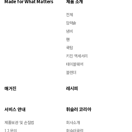
Made for What Matters
제품 소개
전체
압력솥
냄비
팬
쿡탑
키친 액세서리
테이블웨어
블렌더
매거진
레시피
서비스 안내
휘슬러 코리아
제품보관 및 손질법
회사소개
1:1문의
휘슬러클럽