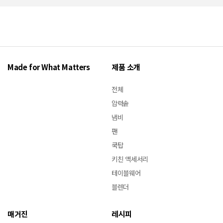
Made for What Matters
제품 소개
전체
압력솥
냄비
팬
쿡탑
키친 액세서리
테이블웨어
블렌더
매거진
레시피