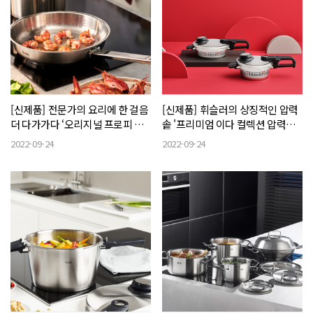
[신제품] 전문가의 요리에 한 걸음
[신제품] 휘슬러의 상징적인 압력
더 다가가다 ‘오리지널 프로피 컬
솥 '프리미엄 이다 컬렉션 압력솥
렉션® 팬’
S5'
2022-09-24
2022-09-24