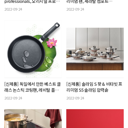
professionals, 오리지널 프로피
리미엄 팬, 세라탈 컴포트
컬렉션 ‘멀티스타, 밀크팟’
Ceratal® Comfort
2022-09-24
2022-09-24
[신제품] 독일에서 만든 베스트 클
[신제품] 솔라임 S 팟 & 비타빗 프
래스 논스틱 코팅팬, 레비탈 플러
리미엄 S5 솔라임 압력솥
스 컴포트 Levital+® Comfort
2022-09-24
2022-09-24