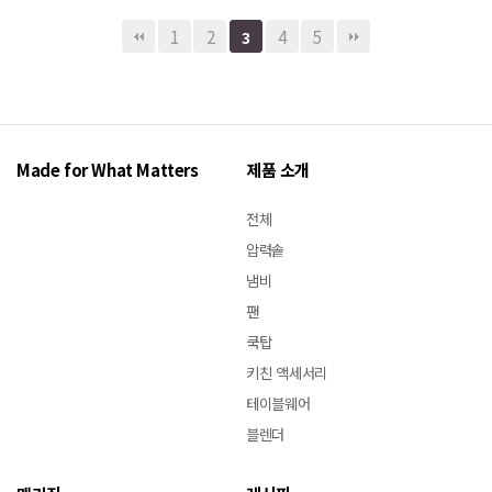
1
2
4
5
3
Made for What Matters
제품 소개
전체
압력솥
냄비
팬
쿡탑
키친 액세서리
테이블웨어
블렌더