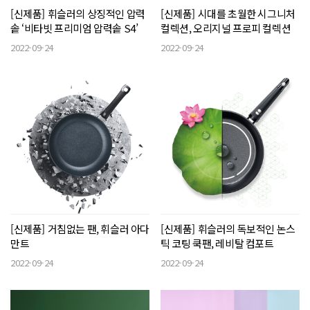
[신제품] 휘슬러의 상징적인 압력
[신제품] 시대를 초월한 시그니처
솥 ‘비타빗 프리미엄 압력솥 S4’
컬렉션, 오리지널 프로피 컬렉션
2022-09-24
2022-09-24
[신제품] 거침없는 팬, 휘슬러 아다
[신제품] 휘슬러의 독보적인 논스
만트
틱 코팅 쿡팬, 레비탈 컴포트
2022-09-24
2022-09-24