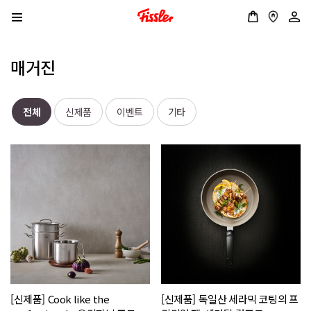
매거진
전체
신제품
이벤트
기타
[신제품] Cook like the
[신제품] 독일산 세라믹 코팅의 프