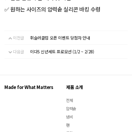
원하는 사이즈의 압력솥 실리콘 바킹 수령
✅
이전글
휘슬러클럽 오픈 이벤트 당첨자 안내
다음글
이다S 신년세트 프로모션 (1/2 ~ 2/28)
Made for What Matters
제품 소개
전체
압력솥
냄비
팬