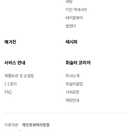
쿡탑
키친 액세서리
테이블웨어
블렌더
매거진
레시피
서비스 안내
휘슬러 코리아
제품보관 및 손질법
회사소개
1:1문의
휘슬러클럽
FAQ
사회공헌
매장안내
이용약관
개인정보처리방침