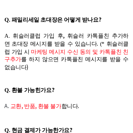
?
Q. 패밀리
세일
초대장은
어떻게 받
나요
,
A. 휘슬러클럽 가입 후
휘슬러 카톡플친 추가하
.
면
초대장 메시지를 받을 수 있습니다
(*
휘슬러클
럽
가입 시
마케팅 메시지 수신 동의
및
카톡플친 친
구추가
를 하지 않으면 카톡플친 메시지를 받을 수
)
없습니다
?
Q. 환불
가능힌가요
A.
,
,
.
교환
반품
환불 불가
합니다
?
Q. 현금
결제가 가능한가
요