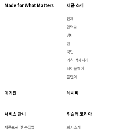
Made for What Matters
제품 소개
전체
압력솥
냄비
팬
쿡탑
키친 액세서리
테이블웨어
블렌더
매거진
레시피
서비스 안내
휘슬러 코리아
제품보관 및 손질법
회사소개