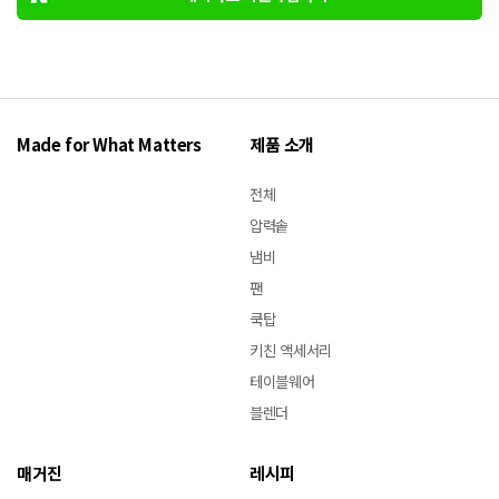
Made for What Matters
제품 소개
전체
압력솥
냄비
팬
쿡탑
키친 액세서리
테이블웨어
블렌더
매거진
레시피