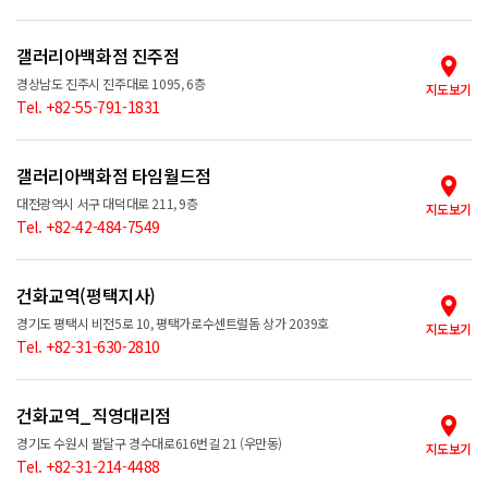
갤러리아백화점 진주점
경상남도 진주시 진주대로 1095, 6층
지도보기
Tel. +82-55-791-1831
갤러리아백화점 타임월드점
대전광역시 서구 대덕대로 211, 9층
지도보기
Tel. +82-42-484-7549
건화교역(평택지사)
경기도 평택시 비전5로 10, 평택가로수센트럴돔 상가 2039호
지도보기
Tel. +82-31-630-2810
건화교역_직영대리점
경기도 수원시 팔달구 경수대로616번길 21 (우만동)
지도보기
Tel. +82-31-214-4488