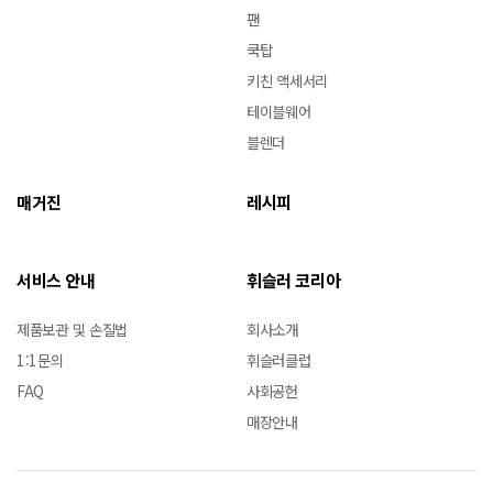
팬
쿡탑
키친 액세서리
테이블웨어
블렌더
매거진
레시피
서비스 안내
휘슬러 코리아
제품보관 및 손질법
회사소개
1:1문의
휘슬러클럽
FAQ
사회공헌
매장안내