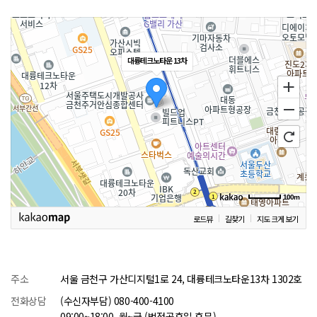
대륭테크노타운 13차
100m
로드뷰
길찾기
지도 크게 보기
주소
서울 금천구 가산디지털1로 24, 대륭테크노타운13차 1302호
전화상담
(수신자부담) 080-400-4100
09:00~18:00, 월~금 (법정공휴일 휴무)