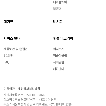
테이블웨어
블렌더
매거진
레시피
서비스 안내
휘슬러 코리아
제품보관 및 손질법
회사소개
1:1문의
휘슬러클럽
FAQ
사회공헌
매장안내
이용약관
개인정보처리방침
사업자등록번호 : 220-81-52076
상호명 : 휘슬러코리아(주) | 대표 : 이경우
주소 : 서울특별시 강남구 테헤란로 407, EK타워 13층