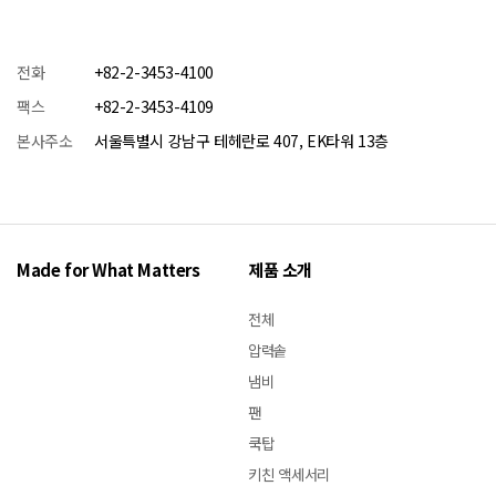
전화
+82-2-3453-4100
팩스
+82-2-3453-4109
본사주소
서울특별시 강남구 테헤란로 407, EK타워 13층
Made for What Matters
제품 소개
전체
압력솥
냄비
팬
쿡탑
키친 액세서리