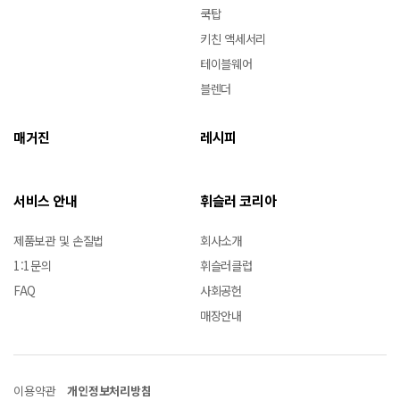
쿡탑
키친 액세서리
테이블웨어
블렌더
매거진
레시피
서비스 안내
휘슬러 코리아
제품보관 및 손질법
회사소개
1:1문의
휘슬러클럽
FAQ
사회공헌
매장안내
이용약관
개인정보처리방침