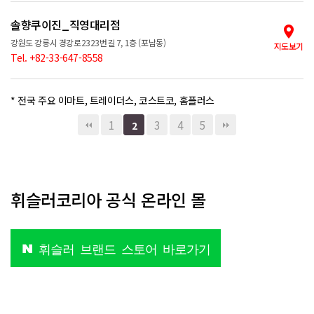
솔향쿠이진_직영대리점
강원도 강릉시 경강로2323번길 7, 1층 (포남동)
지도보기
Tel. +82-33-647-8558
* 전국 주요 이마트, 트레이더스, 코스트코, 홈플러스
1
3
4
5
2
휘슬러코리아 공식 온라인 몰
휘슬러 브랜드 스토어 바로가기