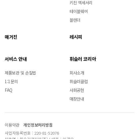
키친 액세서리
테이블웨어
블렌더
매거진
레시피
서비스 안내
휘슬러 코리아
제품보관 및 손질법
회사소개
1:1문의
휘슬러클럽
FAQ
사회공헌
매장안내
이용약관
개인정보처리방침
사업자등록번호 : 220-81-52076